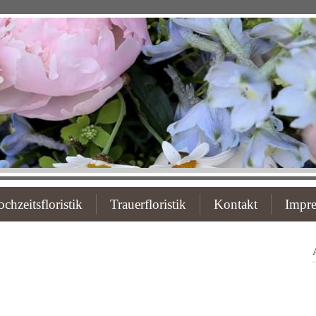
chzeitsfloristik
Trauerfloristik
Kontakt
Impr